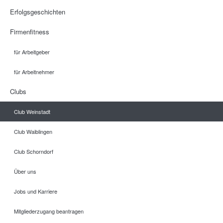
Erfolgsgeschichten
Firmenfitness
für Arbeitgeber
für Arbeitnehmer
Clubs
Club Weinstadt
Club Waiblingen
Club Schorndorf
Über uns
Jobs und Karriere
Mitgliederzugang beantragen