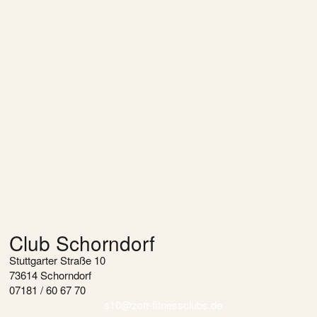
Club Schorndorf
Stuttgarter Straße 10
73614 Schorndorf
07181 / 60 67 70
s10@zott-fitnessclubs.de