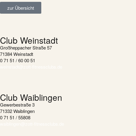
zur Übersicht
Club Weinstadt
Großheppacher Straße 57
71384 Weinstadt
0 71 51 / 60 00 51
weinstadt@zott-fitnessclubs.de
Club Waiblingen
Gewerbestraße 3
71332 Waiblingen
0 71 51 / 55808
waiblingen@zott-fitnessclubs.de