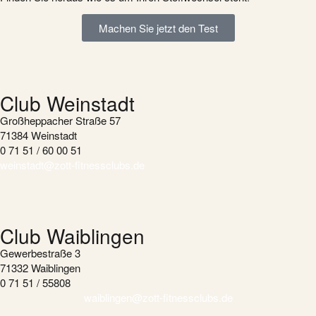
Machen Sie jetzt den Test
Club Weinstadt
Großheppacher Straße 57
71384 Weinstadt
0 71 51 / 60 00 51
weinstadt@zott-fitnessclubs.de
Club Waiblingen
Gewerbestraße 3
71332 Waiblingen
0 71 51 / 55808
waiblingen@zott-fitnessclubs.de